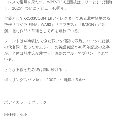
ロレスで復帰を果たす。WRESTLE-1退団後はフリーとして活動
し、2025年ついにデビュー40周年。
俳優としてXROSSCOUNTERディレクターである北村龍平の監
督作『ゴジラ FINAL WARS』『ラブデス』『BATON』に出
演。北村作品の常連として名を連ねている。
フロントは40年刻んできた戦いを傷跡で表現、バックには彼
の代名詞「甦ったサムライ」の英語表記と40周年記念の文字
が。全体は
船木氏が愛する与論島のブルーでプリントされて
いる。
さらなる傷を刻み彼は闘い続ける…。
綿（リングスパン糸）：100%、生地厚：5.6oz
ボディカラー：ブラック
胴仕様：丸胴