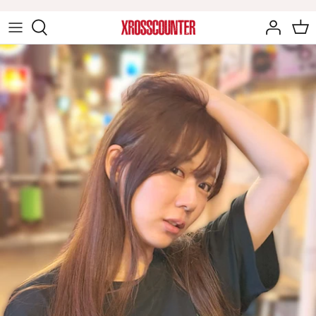
ス
キ
ッ
音楽アイテム
プ
戸川純アイテム
ゲームアイテム
映画アイテム
ジェットコースターアイテム
童夢・零アイテム
甲府星人アイテム
辻秀輝アイテム