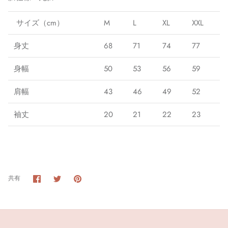
サイズ（cm）
M
L
XL
XXL
身丈
68
71
74
77
身幅
50
53
56
59
肩幅
43
46
49
52
袖丈
20
21
22
23
Facebook
Twitter
Pin
共有
へ
へ
す
共
共
る
有
有