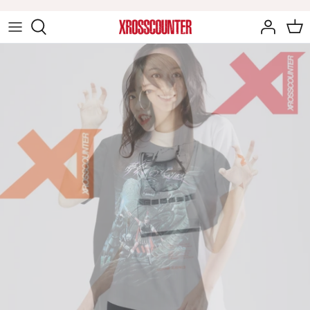
ス
キ
ッ
音楽アイテム
プ
戸川純アイテム
ゲームアイテム
映画アイテム
ジェットコースターアイテム
童夢・零アイテム
甲府星人アイテム
辻秀輝アイテム