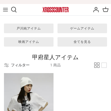
ス
キ
ッ
音楽アイテム
プ
戸川純アイテム
ゲームアイテム
戸川純アイテム
映画アイテム
全てを見る
ゲームアイテム
甲府星人アイテム
映画アイテム
フィルター
1 商品
ジェットコースターアイテム
童夢・零アイテム
甲府星人アイテム
辻秀輝アイテム