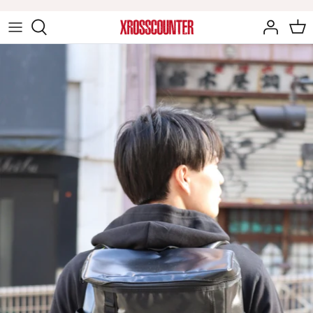
ス
キ
ッ
音楽アイテム
プ
戸川純アイテム
ゲームアイテム
映画アイテム
ジェットコースターアイテム
童夢・零アイテム
甲府星人アイテム
辻秀輝アイテム