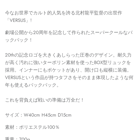
今なお世界でカルト的人気を誇る北村龍平監督の出世作
「VERSUS」!
劇場公開から20周年を記念して作られたスーパークールなバ
ックパック！
20th
の記念ロゴを大きくあしらった圧巻のデザイン。耐久力
が高く汚れに強いターポリン素材を使った
BOX
型リュックを
採用。インナーにもポケットがあり、開け口も縦横に装備。
VERSUSという作品が持つタフさをそのまま体現したような何
年も使えるバックパック。
これを背負えば戦いの準備は万全だ！
サイズ：W40cm H45cm D15cm
素材：ポリエステル
100
％
重量：
700g