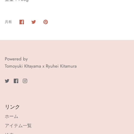
Facebook
Twitter
Pin
共有
へ
へ
す
共
共
る
有
有
Powered by
Tomoyuki KItayama x Ryuhei Kitamura
リンク
ホーム
アイテム一覧