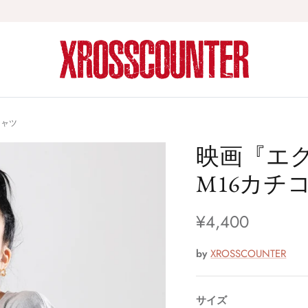
シャツ
映画『エ
M16カチ
¥4,400
by
XROSSCOUNTER
サイズ