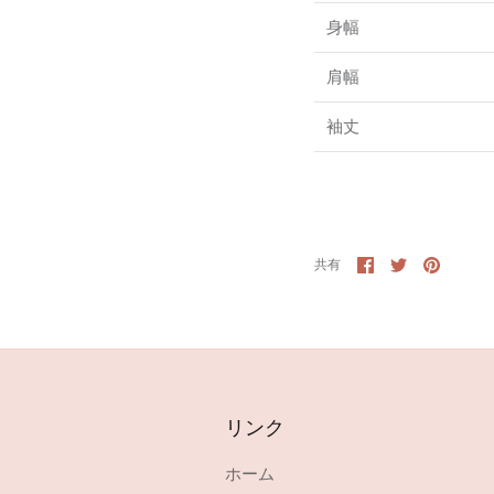
身幅
肩幅
袖丈
Facebook
Twitter
Pin
共有
へ
へ
す
共
共
る
有
有
リンク
ホーム