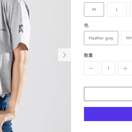
M
L
色
Heather gray
WH
数量