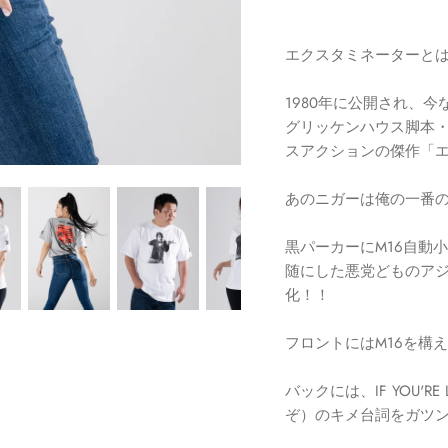
エクスタミネーターと
1980
年に公開され、今
グリッケンハウス脚本
スアクションの傑作「
あのニガーは俺の一番
黒パーカーに
M16
自動
随にした悪党どものアジ
化！！
フロントにはM16を構
バックには、IF YOU'RE 
ぞ）のキメ台詞をガツ