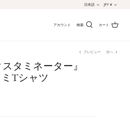
言
通
日本語
JPY ¥
語
貨
アカウント
検索
カート
プレビュー
次へ
クスタミネーター』
コミTシャツ