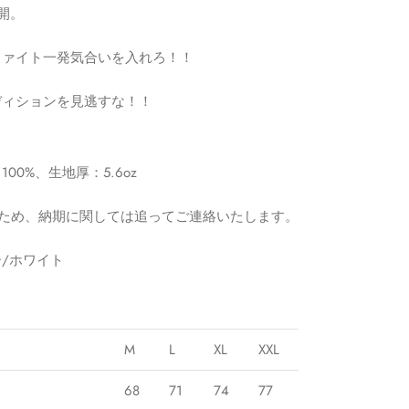
開。
ファイト一発気合いを入れろ！！
ディションを見逃すな！！
00%、生地厚：5.6oz
ため、納期に関しては追ってご連絡いたします。
/ホワイト
M
L
XL
XXL
68
71
74
77