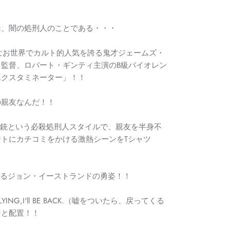
は、闇の処刑人のことである・・・
なお世界でカルト的人気を誇る鬼才ジェームズ・
・監督、ロバート・ギンティ主演の
B
級バイオレン
エクスタミネーター」！！
の親友なんだ！！
小銃という必殺処刑人スタイルで、親友を半身不
トにカチコミをかける激熱シーンをTシャツ
えるジョン・イーストランドの勇姿！！
LYING,I'll BE BACK.（嘘をついたら、戻ってくる
ンと配置！！